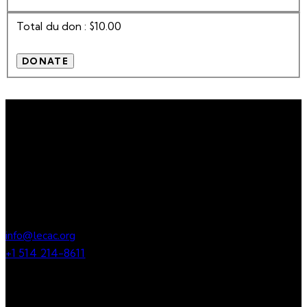
Total du don :
$10.00
LECAC
Lien – Épanouissement – Créativité – Action – Culture
Notre bureau
900, boulevard du Séminaire Nord, Suite 320, Saint Jean-sur-
Richelieu, QC, J3A 1C3
info@lecac.org
+1 514 214-8611
Liens utiles