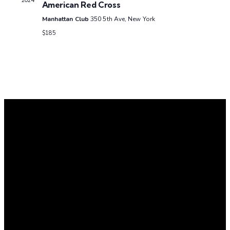
2024
American Red Cross
Manhattan Club
350 5th Ave, New York
$185
LECAC
Lien – Épanouissement – Créativité – Action – Culture
Notre bureau