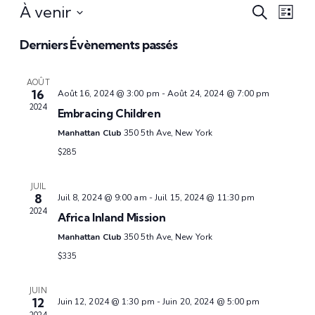
Rec
Na
À venir
Recherche
Liste
Sélectionnez
de
et
Derniers Évènements passés
une
vu
date.
navi
Év
AOÛT
16
Août 16, 2024 @ 3:00 pm
-
Août 24, 2024 @ 7:00 pm
de
2024
Embracing Children
Manhattan Club
350 5th Ave, New York
vues
$285
Évè
JUIL
8
Juil 8, 2024 @ 9:00 am
-
Juil 15, 2024 @ 11:30 pm
2024
Africa Inland Mission
Manhattan Club
350 5th Ave, New York
$335
JUIN
12
Juin 12, 2024 @ 1:30 pm
-
Juin 20, 2024 @ 5:00 pm