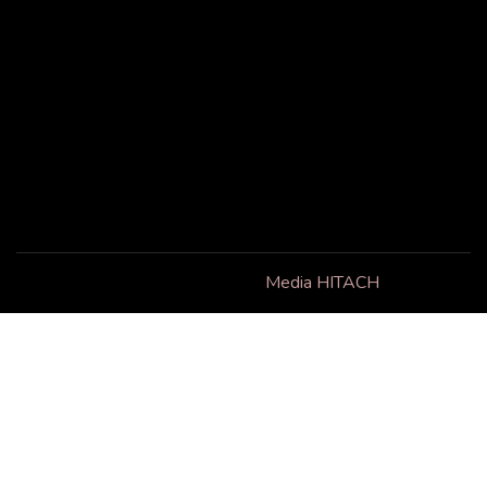
Liens utiles
Suivez-nous
Facebook
Accueil
À propos
Contact
Copyright © 2025 . Powered by
Media HITACH