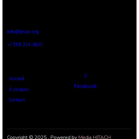
900, boulevard du Séminaire Nord, Suite 320, Saint Jean-
sur-Richelieu, QC, J3A 1C3
info@lecac.org
+1 514 214-8611
Liens utiles
Suivez-nous
Accueil
Facebook
À propos
Contact
Copyright © 2025 . Powered by
Media HITACH