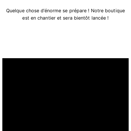
Quelque chose d’énorme se prépare ! Notre boutique
est en chantier et sera bientôt lancée !
LECAC
Lien – Épanouissement – Créativité – Action – Culture
Notre bureau