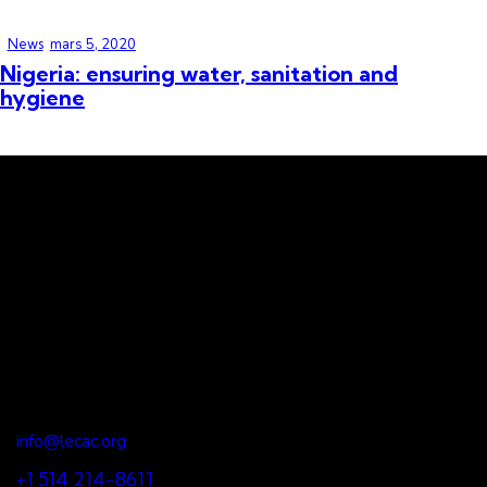
News
mars 5, 2020
Nigeria: ensuring water, sanitation and
hygiene
LECAC
Lien – Épanouissement – Créativité – Action – Culture
Notre bureau
900, boulevard du Séminaire Nord, Suite 320, Saint Jean-
sur-Richelieu, QC, J3A 1C3
info@lecac.org
+1 514 214-8611