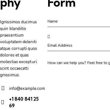
phy
Form
Ignissimos ducimus
quin blandiitis
praesentium
voluptatem deleniti
atque corrupti quos
dolores et quas
molestias excepturi.
scint occaecatti
gnissimus.
info@example.com
E-
+1 840 841 25
m
69
Ph
ail: