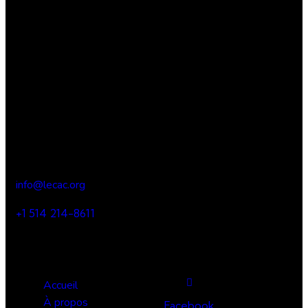
LECAC
Lien – Épanouissement – Créativité – Action – Culture
Notre bureau
900, boulevard du Séminaire Nord, Suite 320, Saint Jean-
sur-Richelieu, QC, J3A 1C3
info@lecac.org
+1 514 214-8611
Liens utiles
Suivez-nous
Accueil
À propos
Facebook