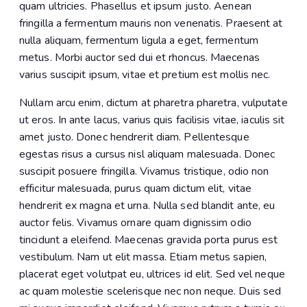
quam ultricies. Phasellus et ipsum justo. Aenean
fringilla a fermentum mauris non venenatis. Praesent at
nulla aliquam, fermentum ligula a eget, fermentum
metus. Morbi auctor sed dui et rhoncus. Maecenas
varius suscipit ipsum, vitae et pretium est mollis nec.
Nullam arcu enim, dictum at pharetra pharetra, vulputate
ut eros. In ante lacus, varius quis facilisis vitae, iaculis sit
amet justo. Donec hendrerit diam. Pellentesque
egestas risus a cursus nisl aliquam malesuada. Donec
suscipit posuere fringilla. Vivamus tristique, odio non
efficitur malesuada, purus quam dictum elit, vitae
hendrerit ex magna et urna. Nulla sed blandit ante, eu
auctor felis. Vivamus ornare quam dignissim odio
tincidunt a eleifend. Maecenas gravida porta purus est
vestibulum. Nam ut elit massa. Etiam metus sapien,
placerat eget volutpat eu, ultrices id elit. Sed vel neque
ac quam molestie scelerisque nec non neque. Duis sed