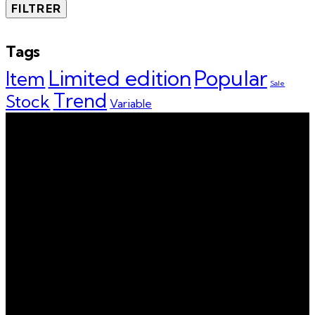
FILTRER
Tags
Limited edition
Popular
Item
Sale
Trend
Stock
Variable
LECAC
Lien – Épanouissement – Créativité – Action – Culture
Notre bureau
900, boulevard du Séminaire Nord, Suite 320, Saint Jean-