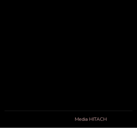
sur-Richelieu, QC, J3A 1C3
info@lecac.org
+1 514 214-8611
Liens utiles
Suivez-nous
Accueil
Facebook
À propos
Contact
Copyright © 2025 . Powered by
Media HITACH