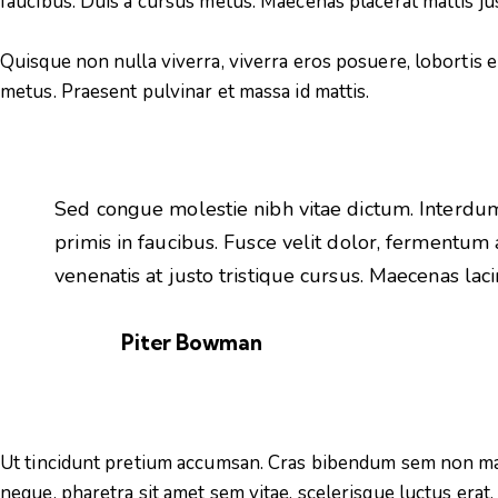
faucibus. Duis a cursus metus. Maecenas placerat mattis justo
Quisque non nulla viverra, viverra eros posuere, lobortis el
metus. Praesent pulvinar et massa id mattis.
Sed congue molestie nibh vitae dictum. Interd
primis in faucibus. Fusce velit dolor, fermentum
venenatis at justo tristique cursus. Maecenas lacinia
Piter Bowman
Ut tincidunt pretium accumsan. Cras bibendum sem non mag
neque, pharetra sit amet sem vitae, scelerisque luctus era