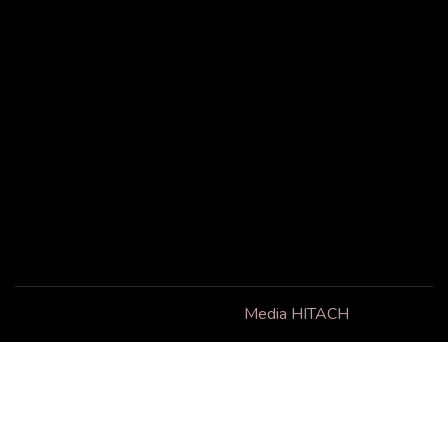
+1 514 214-8611
Liens utiles
Suivez-nous
Accueil
Facebook
À propos
Contact
Copyright © 2025 . Powered by
Media HITACH