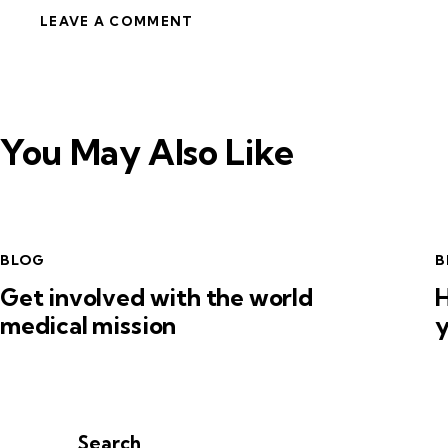
You May Also Like
BLOG
B
Get involved with the world
H
medical mission
y
Search