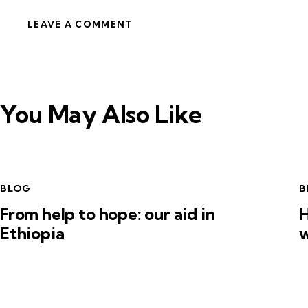
You May Also Like
BLOG
B
From help to hope: our aid in
H
Ethiopia
w