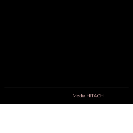
info@lecac.org
+1 514 214-8611
Liens utiles
Suivez-nous
Facebook
Accueil
À propos
Contact
Copyright © 2025 . Powered by
Media HITACH